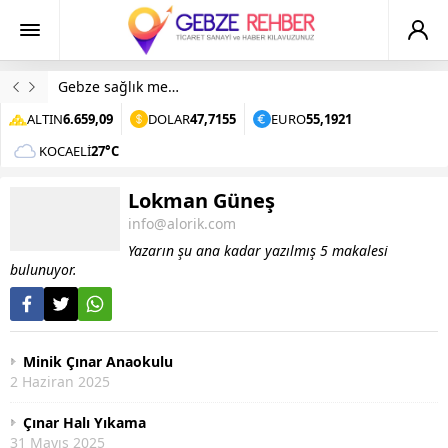
Gebze sağlık merkezinde kavga
ALTIN
6.659,09
DOLAR
47,7155
EURO
55,1921
KOCAELI
27°C
Lokman Güneş
info@alorik.com
Yazarın şu ana kadar yazılmış 5 makalesi
bulunuyor.
Minik Çınar Anaokulu
2 Haziran 2025
Çınar Halı Yıkama
31 Mayıs 2025